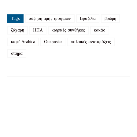
Tags
αύξηση τιμής τροφίμων
Βραζιλία
βρώμη
ζάχαρη
ΗΠΑ
καιρικές συνθήκες
κακάο
καφέ Arabica
Ουκρανία
πολιτικές αναταράξεις
σιτηρά