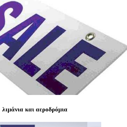
λόγο για email με αίτημα 60 εκατ. ευρώ
Ράλι στις τιμές αγοράς έως 30,6% και στα
ενοίκια έως 32,2%, ο χάρτης της Αττικής
Συνελήφθη στη Γερμανία 31χρονος για
δολοφονίες μελών της Greek Mafia,
κατηγορείται και για την εκτέλεση με 97
 λιμάνια και αεροδρόμια
σφαίρες του Βαγγέλη Ζαμπούνη