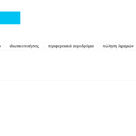
ό
ιδιωτικοποιήσεις
περιφερειακά αεροδρόμια
πώληση λιμαμιών