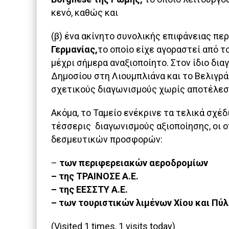
κενό, καθώς και
(β) ένα ακίνητο συνολικής επιφάνειας πε
Γερμανίας,
το οποίο είχε αγοραστεί από τ
μέχρι σήμερα αναξιοποίητο. Στον ίδιο δι
Δημοσίου στη Λιουμπλιάνα και το Βελιγρά
σχετικούς διαγωνισμούς χωρίς αποτέλεσ
Ακόμα, το Ταμείο ενέκρινε τα τελικά σχ
τέσσερις διαγωνισμούς αξιοποίησης, οι ο
δεσμευτικών προσφορών:
–
των περιφερειακών αεροδρομίων
– της ΤΡΑΙΝΟΣΕ Α.Ε.
– της ΕΕΣΣΤΥ Α.Ε.
– των τουριστικών λιμένων Χίου και Πύλ
(Visited 1 times, 1 visits today)