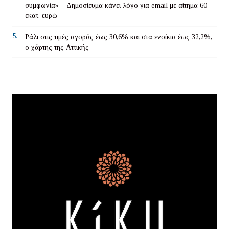
συμφωνία» – Δημοσίευμα κάνει λόγο για email με αίτημα 60
εκατ. ευρώ
5.
Ράλι στις τιμές αγοράς έως 30,6% και στα ενοίκια έως 32,2%,
ο χάρτης της Αττικής