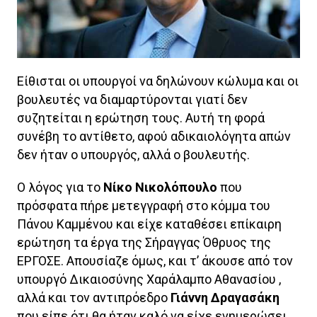
Είθισται οι υπουργοί να δηλώνουν κώλυμα και οι
βουλευτές να διαμαρτύρονται γιατί δεν
συζητείται η ερώτηση τους. Αυτή τη φορά
συνέβη το αντίθετο, αφού αδικαιολόγητα απών
δεν ήταν ο υπουργός, αλλά ο βουλευτής.
Ο λόγος για το
Νίκο Νικολόπουλο
που
πρόσφατα πήρε μετεγγραφή στο κόμμα του
Πάνου Καμμένου και είχε καταθέσει επίκαιρη
ερώτηση τα έργα της Σήραγγας Όθρυος της
ΕΡΓΟΣΕ. Απουσίαζε όμως, και τ’ άκουσε από τον
υπουργό Δικαιοσύνης Χαράλαμπο Αθανασίου ,
αλλά και τον αντιπρόεδρο
Γιάννη Δραγασάκη
που είπε ότι θα ήταν καλό να είχε ενημερώσει