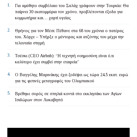
1.
Για αμύθητο συμβόλαιο του Σαλάχ γράφουν στην Τουρκία: Θα
παίρνει 30 εκατομμύρια τον χρόνο, προβλέπονται έξοδα για
κομμωτήρια και… χαρτί υγείας
2.
Θρήνος για τον Μέσι: Πέθανε στα 68 του χρόνια ο πατέρας
του, Χόρχε – Υπήρξε ο μέντορας και ατζέντης του μέχρι την
τελευταία στιγμή
3.
Τσέσκι (CEO Airbnb): “Η τεχνητή νοημοσύνη είναι ό,τι
καλύτερο έχει συμβεί στην εταιρεία”
4.
Ο Βαγγέλης Μαρινάκης έχει ξοδέψει ως τώρα 24,5 εκατ. ευρώ
για τις φετινές μεταγραφές του Ολυμπιακού
5.
Βρέθηκε σορός σε σπηλιά κοντά στο εκκλησάκι των Αγίων
Ισιδώρων στον Λυκαβηττό