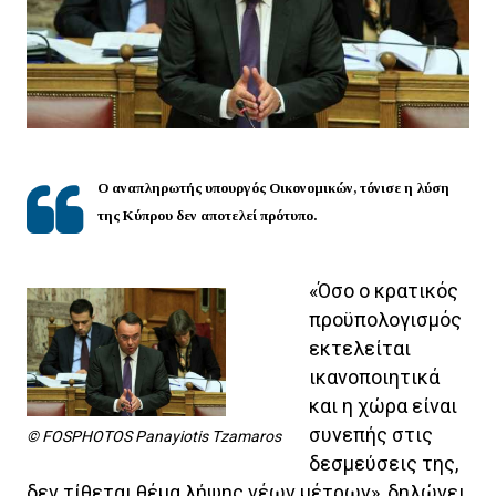
Ο αναπληρωτής υπουργός Οικονομικών, τόνισε η λύση
της Κύπρου δεν αποτελεί πρότυπο.
«Όσο ο κρατικός
προϋπολογισμός
εκτελείται
ικανοποιητικά
και η χώρα είναι
συνεπής στις
© FOSPHOTOS Panayiotis Tzamaros
δεσμεύσεις της,
δεν τίθεται θέμα λήψης νέων μέτρων», δηλώνει