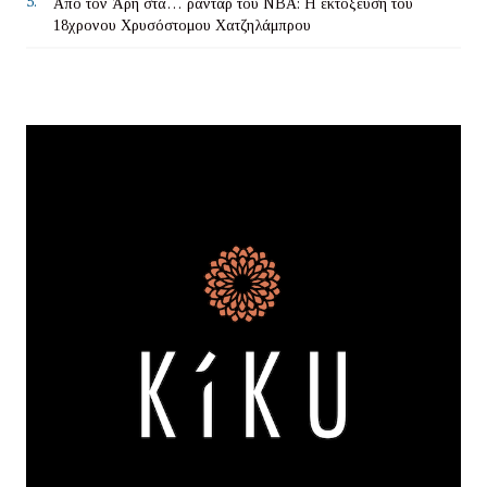
5.
Από τον Άρη στα… ραντάρ του ΝΒΑ: Η εκτόξευση του
18χρονου Χρυσόστομου Χατζηλάμπρου