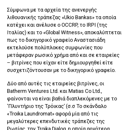
Σύμφωνα με τα αρχεία της ανενεργής
λιθουανικής τράπεζας «Ukio Bankas» τα οποία
κατέχει και ανέλυσε ο OCCRP, το IRPI (της
Ιταλίας) και το «Global Witness», αποκαλύπτεται
πως το δικηγορικό γραφείο Αναστασιάδη
εκτελούσε πολύπλοκες συμφωνίες που
μετάφεραν ρωσικό χρήμα από και σε εταιρείες
– βιτρίνες που είχαν είτε δημιουργηθεί είτε
συσχετιζόντουσαν με το δικηγορικό γραφείο.
Δύο από αυτές τις εταιρείες βιτρίνες, οι
Batherm Ventures Ltd. και Matias Co Ltd.,
φαίνονται να είναι βαθιά διαπλεκόμενες με το
‘Πλυντήριο της Τρόικας’ (σ.σ Το σκάνδαλο
«Troika Laundromat» αφορά μία από τις
μεγαλύτερες επενδυτικές τράπεζες της
Ρωσίας, την Troika Dialog, η οποία αργότερα