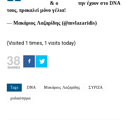
@atsipras
& o
#syriza
την έχουν στο DNA
τους, προκαλεί μόνο γέλια!
— Μακάριος Λαζαρίδης (@mvlazaridis)
January
4, 2017
(Visited 1 times, 1 visits today)
38
SHARES
Tags
DNA
Μακάριος Λαζαρίδης
ΣΥΡΙΖΑ
χυδαιότητρα