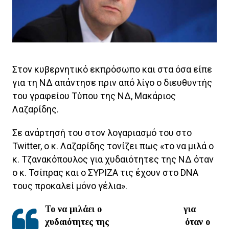
Στον κυβερνητικό εκπρόσωπο και στα όσα είπε
για τη ΝΔ απάντησε πριν από λίγο ο διευθυντής
του γραφείου Τύπου της ΝΔ, Μακάριος
Λαζαρίδης.
Σε ανάρτησή του στον λογαριασμό του στο
Twitter, ο κ. Λαζαρίδης τονίζει πως «το να μιλά ο
κ. Τζανακόπουλος για χυδαιότητες της ΝΔ όταν
ο κ. Τσίπρας και ο ΣΥΡΙΖΑ τις έχουν στο DNA
τους προκαλεί μόνο γέλια».
Το να μιλάει ο
@d_tzanakopoulos
για
χυδαιότητες της
@neademokratia
όταν ο