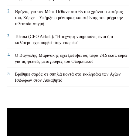
2.
Θρήνος για τον Μέσι: Πέθανε στα 68 του χρόνια ο πατέρας
του, Χόρχε – Υπήρξε ο μέντορας και ατζέντης του μέχρι την
τελευταία στιγμή
3.
Τσέσκι (CEO Airbnb): “Η τεχνητή νοημοσύνη είναι ό,τι
καλύτερο έχει συμβεί στην εταιρεία”
4.
Ο Βαγγέλης Μαρινάκης έχει ξοδέψει ως τώρα 24,5 εκατ. ευρώ
για τις φετινές μεταγραφές του Ολυμπιακού
5.
Βρέθηκε σορός σε σπηλιά κοντά στο εκκλησάκι των Αγίων
Ισιδώρων στον Λυκαβηττό