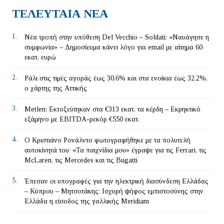
ΤΕΛΕΥΤΑΙΑ ΝΕΑ
1.
Νέα τροπή στην υπόθεση Del Vecchio – Soldati: «Ναυάγησε η
συμφωνία» – Δημοσίευμα κάνει λόγο για email με αίτημα 60
εκατ. ευρώ
2.
Ράλι στις τιμές αγοράς έως 30,6% και στα ενοίκια έως 32,2%,
ο χάρτης της Αττικής
3.
Metlen: Εκτοξεύτηκαν στα €313 εκατ. τα κέρδη – Εκρηκτικό
εξάμηνο με EBITDA-ρεκόρ €550 εκατ.
4.
Ο Κριστιάνο Ρονάλντο φωτογραφήθηκε με τα πολυτελή
αυτοκίνητά του: «Τα παιχνίδια μου» έγραψε για τις Ferrari, τις
McLaren, τις Mercedes και τις Bugatti
5.
Έπεσαν οι υπογραφές για την ηλεκτρική διασύνδεση Ελλάδας
– Κύπρου – Μητσοτάκης: Ισχυρή ψήφος εμπιστοσύνης στην
Ελλάδα η είσοδος της γαλλικής Meridiam