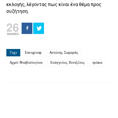
εκλογής, λέγοντας πως είναι ένα θέμα προς
συζήτηση.
26
SHARES
Tags
Eurogroup
Αντώνης Σαμαράς
Αχμέτ Νταβούτογλου
Ευάγγελος Βενιζέλος
τρόικα