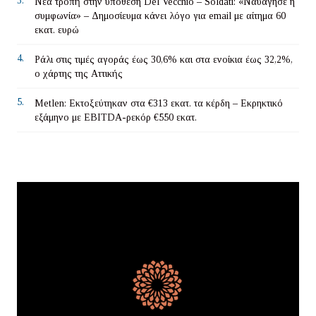
3.
Νέα τροπή στην υπόθεση Del Vecchio – Soldati: «Ναυάγησε η
συμφωνία» – Δημοσίευμα κάνει λόγο για email με αίτημα 60
εκατ. ευρώ
4.
Ράλι στις τιμές αγοράς έως 30,6% και στα ενοίκια έως 32,2%,
ο χάρτης της Αττικής
5.
Metlen: Εκτοξεύτηκαν στα €313 εκατ. τα κέρδη – Εκρηκτικό
εξάμηνο με EBITDA-ρεκόρ €550 εκατ.