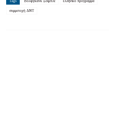
Tags
Βολφγκανκ Σόιμπλε
ελληνικό πρόγραμμα
συμμετοχή ΔΝΤ