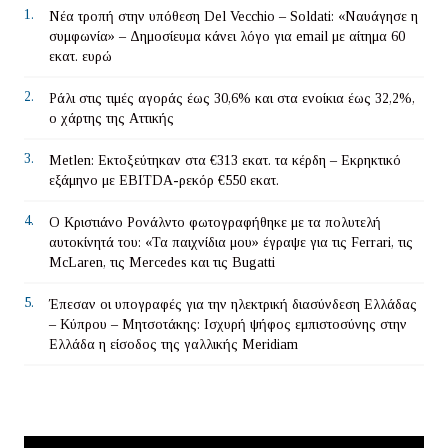
1.
Νέα τροπή στην υπόθεση Del Vecchio – Soldati: «Ναυάγησε η
συμφωνία» – Δημοσίευμα κάνει λόγο για email με αίτημα 60
εκατ. ευρώ
2.
Ράλι στις τιμές αγοράς έως 30,6% και στα ενοίκια έως 32,2%,
ο χάρτης της Αττικής
3.
Metlen: Εκτοξεύτηκαν στα €313 εκατ. τα κέρδη – Εκρηκτικό
εξάμηνο με EBITDA-ρεκόρ €550 εκατ.
4.
Ο Κριστιάνο Ρονάλντο φωτογραφήθηκε με τα πολυτελή
αυτοκίνητά του: «Τα παιχνίδια μου» έγραψε για τις Ferrari, τις
McLaren, τις Mercedes και τις Bugatti
5.
Έπεσαν οι υπογραφές για την ηλεκτρική διασύνδεση Ελλάδας
– Κύπρου – Μητσοτάκης: Ισχυρή ψήφος εμπιστοσύνης στην
Ελλάδα η είσοδος της γαλλικής Meridiam