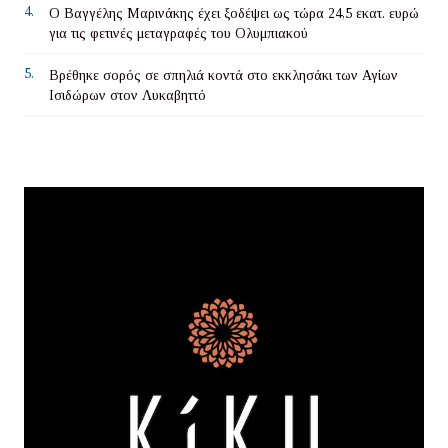
4.
Ο Βαγγέλης Μαρινάκης έχει ξοδέψει ως τώρα 24,5 εκατ. ευρώ
για τις φετινές μεταγραφές του Ολυμπιακού
5.
Βρέθηκε σορός σε σπηλιά κοντά στο εκκλησάκι των Αγίων
Ισιδώρων στον Λυκαβηττό