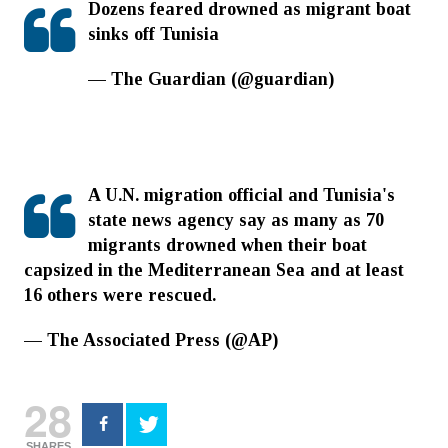
Dozens feared drowned as migrant boat
sinks off Tunisia
https://t.co/SfGFwezCrW
— The Guardian (@guardian)
May 10,
2019
A U.N. migration official and Tunisia's
state news agency say as many as 70
migrants drowned when their boat
capsized in the Mediterranean Sea and at least
16 others were rescued.
https://t.co/LAfwnpgEhO
— The Associated Press (@AP)
May 10, 2019
28
SHARES